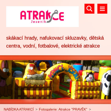
skákací hrady, nafukovací skluzavky, dětská
centra, vodní, fotbalové, elektrické atrakce
NABÍDKA ATRAKCÍ
>
Fotogalerie: Atrakce "PRAVĚK"
>