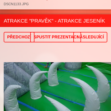
DSCN1133.JPG
ATRAKCE "PRAVĚK" - ATRAKCE JESENÍK
PŘEDCHOZÍ
SPUSTIT PREZENTACI
NÁSLEDUJÍCÍ