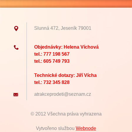
Slunná 472, Jeseník 79001
Objednávky: Helena Víchová
tel.: 777 198 567
tel.: 605 749 793
Technické dotazy: Jiří Vícha
tel.: 732 345 828
atrakcep
rodeti@s
eznam.cz
© 2012 Všechna práva vyhrazena
Vytvořeno službou
Webnode