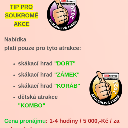
TIP PRO
SOUKROMÉ
AKCE
Nabídka
platí pouze pro tyto atrakce:
skákací hrad
"DORT"
skákací hrad
"ZÁMEK"
skákací hrad
"KORÁB"
dětská atrakce
"KOMBO"
Cena
pronájmu
: 1-4 hodiny / 5 000,-Kč / za