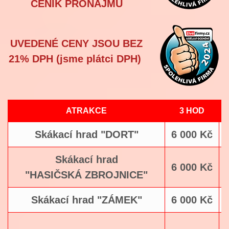
CENÍK PRONÁJMU
UVEDENÉ CENY JSOU BEZ
21% DPH (jsme plátci DPH)
ATRAKCE
3 HOD
Skákací hrad "DORT"
6 000 Kč
Skákací hrad
6 000 Kč
"HASIČSKÁ ZBROJNICE"
Skákací hrad "ZÁMEK"
6 000 Kč