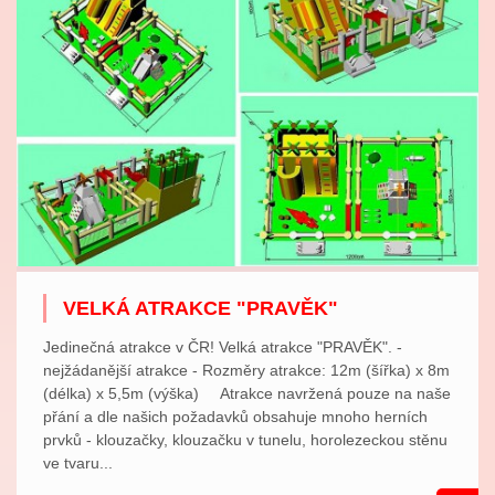
VELKÁ ATRAKCE "PRAVĚK"
Jedinečná atrakce v ČR! Velká atrakce "PRAVĚK". -
nejžádanější atrakce - Rozměry atrakce: 12m (šířka) x 8m
(délka) x 5,5m (výška) Atrakce navržená pouze na naše
přání a dle našich požadavků obsahuje mnoho herních
prvků - klouzačky, klouzačku v tunelu, horolezeckou stěnu
ve tvaru...