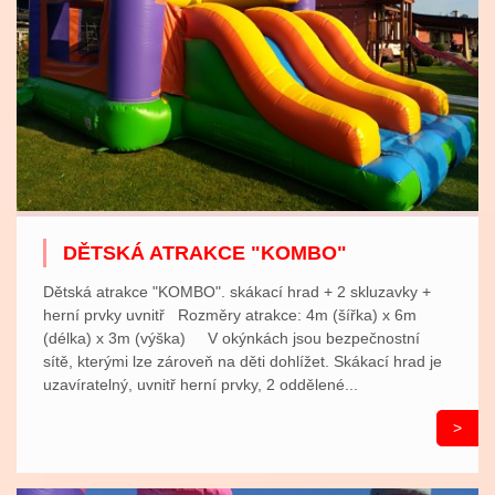
DĚTSKÁ ATRAKCE "KOMBO"
Dětská atrakce "KOMBO". skákací hrad + 2 skluzavky +
herní prvky uvnitř Rozměry atrakce: 4m (šířka) x 6m
(délka) x 3m (výška) V okýnkách jsou bezpečnostní
sítě, kterými lze zároveň na děti dohlížet. Skákací hrad je
uzavíratelný, uvnitř herní prvky, 2 oddělené...
>