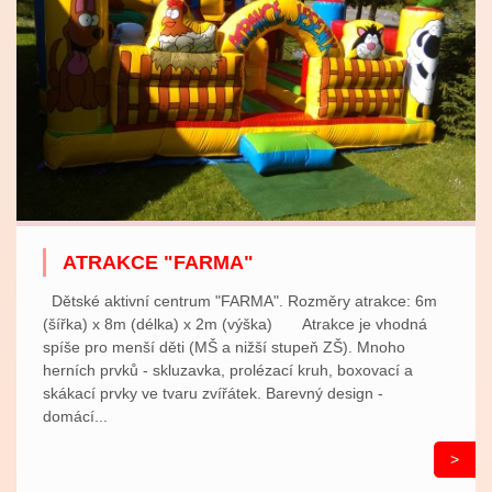
ATRAKCE "FARMA"
Dětské aktivní centrum "FARMA". Rozměry atrakce: 6m
(šířka) x 8m (délka) x 2m (výška) Atrakce je vhodná
spíše pro menší děti (MŠ a nižší stupeň ZŠ). Mnoho
herních prvků - skluzavka, prolézací kruh, boxovací a
skákací prvky ve tvaru zvířátek. Barevný design -
domácí...
>