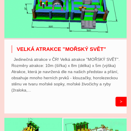
VELKÁ ATRAKCE "MOŘSKÝ SVĚT"
Jedinečná atrakce v ČR! Velká atrakce "MOŘSKÝ SVĚT".
Rozměry atrakce: 10m (šířka) x 8m (délka) x 5m (výška)
Atrakce, která je navržená dle na našich představ a přání,
obsahuje mnoho herních prvků - klouzačky, horolezeckou
stěnu ve tvaru mořské sopky, mořské živočichy a ryby
(žraloka,...
>