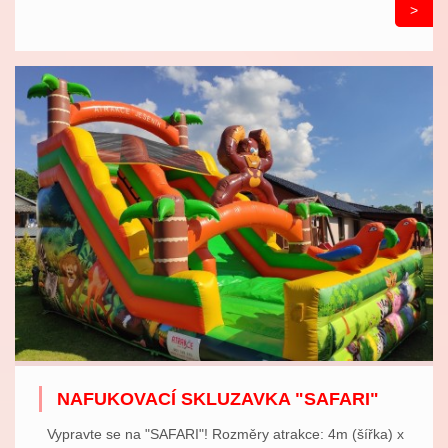
>
NAFUKOVACÍ SKLUZAVKA "SAFARI"
Vypravte se na "SAFARI"! Rozměry atrakce: 4m (šířka) x