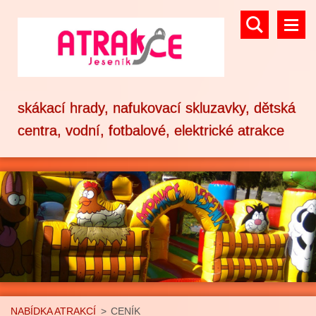
skákací hrady, nafukovací skluzavky, dětská
centra, vodní, fotbalové, elektrické atrakce
NABÍDKA ATRAKCÍ
>
CENÍK