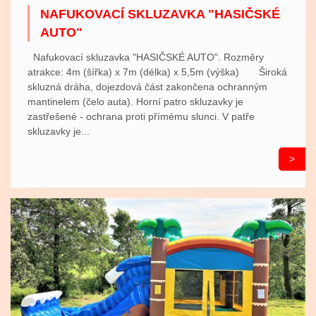
NAFUKOVACÍ SKLUZAVKA "HASIČSKÉ
AUTO"
Nafukovací skluzavka "HASIČSKÉ AUTO". Rozměry
atrakce: 4m (šířka) x 7m (délka) x 5,5m (výška) Široká
skluzná dráha, dojezdová část zakončena ochranným
mantinelem (čelo auta). Horní patro skluzavky je
zastřešené - ochrana proti přímému slunci. V patře
skluzavky je...
>