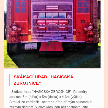
SKÁKACÍ HRAD "HASIČSKÁ
ZBROJNICE"
Skákací hrad "HASIČSKÁ ZBROJNICE". Rozměry
atrakce: 5m (šířka) x 5m (délka) x 4,3m (výška)
Atrakci lze zastřešit - ochrana před přímým sluncem či
mírným děštěm. V okýnkách jsou bezpečnostní sítě,