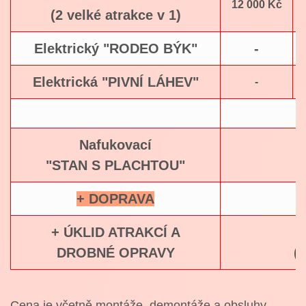
12 000 Kč
(2 velké atrakce v 1)
Elektrický "RODEO BÝK"
-
Elektrická "PIVNÍ LÁHEV"
-
Nafukovací
"STAN S PLACHTOU"
+ DOPRAVA
+ ÚKLID ATRAKCÍ A
DROBNÉ OPRAVY
(
Cena je včetně montáže, demontáže a obsluhy.