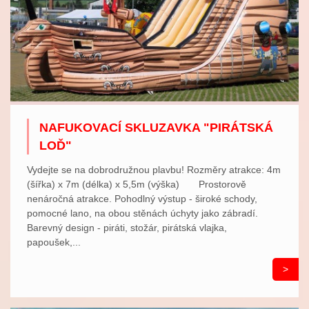
NAFUKOVACÍ SKLUZAVKA "PIRÁTSKÁ
LOĎ"
Vydejte se na dobrodružnou plavbu! Rozměry atrakce: 4m
(šířka) x 7m (délka) x 5,5m (výška) Prostorově
nenáročná atrakce. Pohodlný výstup - široké schody,
pomocné lano, na obou stěnách úchyty jako zábradí.
Barevný design - piráti, stožár, pirátská vlajka,
papoušek,...
>