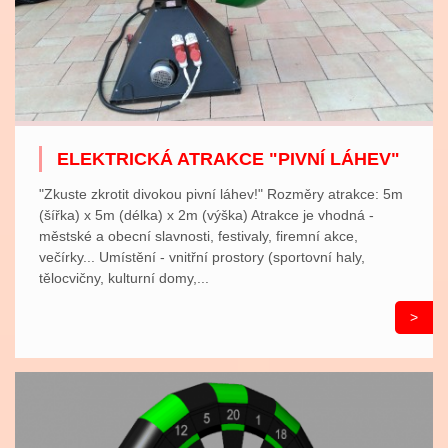
ELEKTRICKÁ ATRAKCE "PIVNÍ LÁHEV"
"Zkuste zkrotit divokou pivní láhev!" Rozměry atrakce: 5m
(šířka) x 5m (délka) x 2m (výška) Atrakce je vhodná -
městské a obecní slavnosti, festivaly, firemní akce,
večírky... Umístění - vnitřní prostory (sportovní haly,
tělocvičny, kulturní domy,...
>