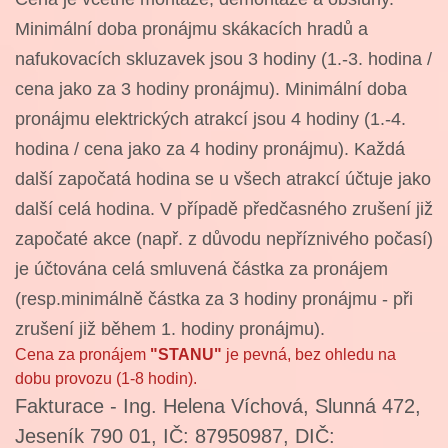
Minimální doba pronájmu skákacích hradů a
nafukovacích skluzavek jsou 3 hodiny (1.-3. hodina /
cena jako za 3 hodiny pronájmu). Minimální doba
pronájmu elektrických atrakcí jsou 4 hodiny (1.-4.
hodina / cena jako za 4 hodiny pronájmu). Každá
další započatá hodina se u všech atrakcí účtuje jako
další celá hodina. V případě předčasného zrušení již
započaté akce (např. z důvodu nepříznivého počasí)
je účtována celá smluvená částka za pronájem
(resp.minimálně částka za 3 hodiny pronájmu - při
zrušení již během 1. hodiny pronájmu).
Cena za pronájem
"STANU"
je pevná, bez ohledu na
dobu provozu (1-8 hodin).
Fakturace
- Ing. Helena Víchová, Slunná 472,
Jeseník 790 01, IČ: 87950987, DIČ: