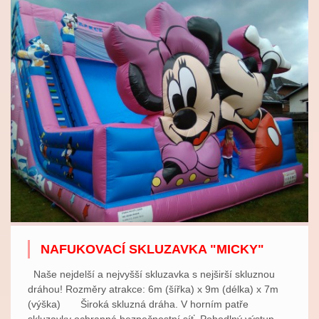
NAFUKOVACÍ SKLUZAVKA "MICKY"
Naše nejdelší a nejvyšší skluzavka s nejširší skluznou
dráhou! Rozměry atrakce: 6m (šířka) x 9m (délka) x 7m
(výška) Široká skluzná dráha. V horním patře
skluzavky ochranná bezpečnostní síť. Pohodlný výstup -