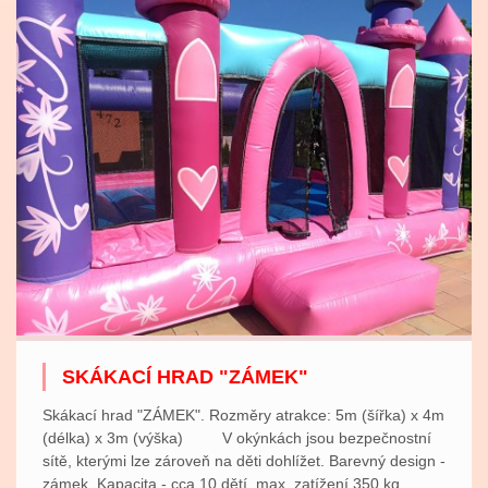
SKÁKACÍ HRAD "ZÁMEK"
Skákací hrad "ZÁMEK". Rozměry atrakce: 5m (šířka) x 4m
(délka) x 3m (výška) V okýnkách jsou bezpečnostní
sítě, kterými lze zároveň na děti dohlížet. Barevný design -
zámek. Kapacita - cca 10 dětí, max. zatížení 350 kg.