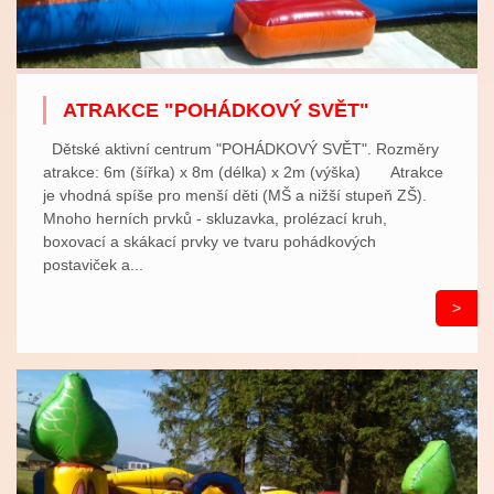
ATRAKCE "POHÁDKOVÝ SVĚT"
Dětské aktivní centrum "POHÁDKOVÝ SVĚT". Rozměry
atrakce: 6m (šířka) x 8m (délka) x 2m (výška) Atrakce
je vhodná spíše pro menší děti (MŠ a nižší stupeň ZŠ).
Mnoho herních prvků - skluzavka, prolézací kruh,
boxovací a skákací prvky ve tvaru pohádkových
postaviček a...
>