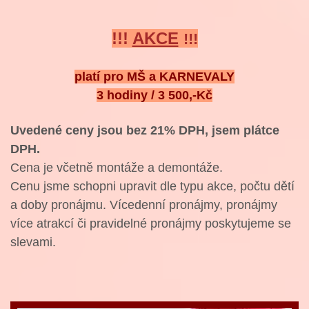
!!!
AKCE
!!!
platí pro MŠ a KARNEVALY
3 hodiny / 3 500,-Kč
Uvedené ceny jsou bez 21% DPH, jsem plátce
DPH.
Cena je včetně montáže a demontáže.
Cenu jsme schopni upravit dle typu akce, počtu dětí
a doby pronájmu. Vícedenní pronájmy, pronájmy
více atrakcí či pravidelné pronájmy poskytujeme se
slevami.