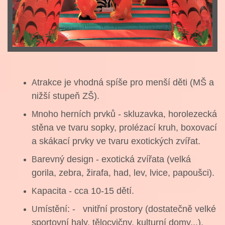
trakce je vhodná spíše pro menší dět
i (MŠ a
A
nižší stupeň ZŠ).
noho herních prvků - skluzavka, horolezecká
M
stěna ve tvaru sopky, prolézací kruh, boxovací
a skákací prvky ve tvaru exotických zvířat.
arevný design - exotická zvířata (velká
B
gorila, zebra, žirafa, had, lev, lvice, papoušci).
apacita - cca 10-15 dětí.
K
místění: - vnitřní prostory (dostatečně velké
U
sportovní haly, tělocvičny, kulturní domy...),