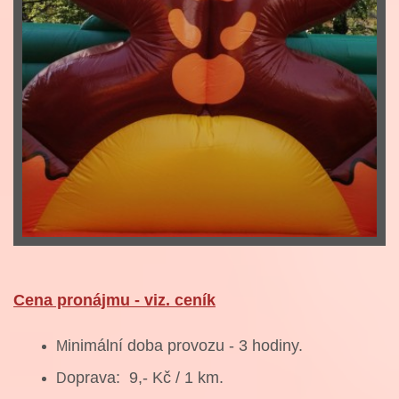
Cena pronájmu - viz. ceník
inimální doba provozu - 3 hodiny.
M
oprava: 9,- Kč / 1 km.
D