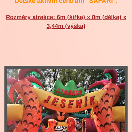
Dětské aktivní centrum "SAFARI".
Rozměry atrakce: 6m (šířka) x 8m (délka) x
3,44m (výška)