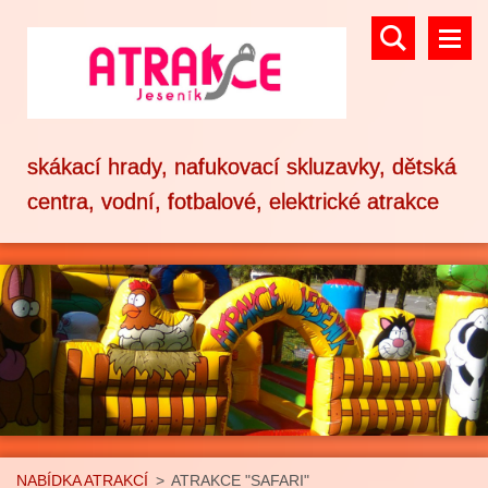
skákací hrady, nafukovací skluzavky, dětská
centra, vodní, fotbalové, elektrické atrakce
NABÍDKA ATRAKCÍ
>
ATRAKCE "SAFARI"