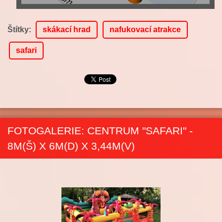
Štítky
:
skákací hrad
nafukovací atrakce
safari
FOTOGALERIE: CENTRUM "SAFARI" -
8M(Š) X 6M(D) X 3,44M(V)