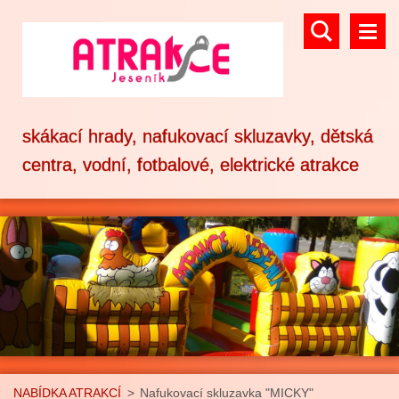
skákací hrady, nafukovací skluzavky, dětská
centra, vodní, fotbalové, elektrické atrakce
NABÍDKA ATRAKCÍ
>
Nafukovací skluzavka "MICKY"