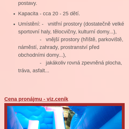
postavy.
Kapacita - cca 20 - 25 dětí.
Umístění: - vnitřní prostory (dostatečně velké
sportovní haly, tělocvičny, kulturní domy...),
- vnější prostory (hřiště, parkoviště,
náměstí, zahrady, prostranství před
obchodními domy...),
- jakákoliv rovná zpevněná plocha,
tráva, asfalt...
Cena pronájmu - viz.ceník