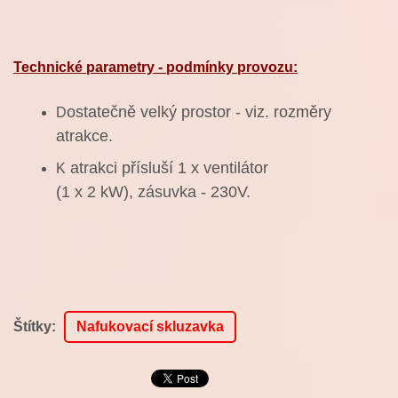
Technické parametry - podmínky provozu:
ostatečně velký prostor - viz. rozměry
D
atrakce.
atrakci přísluší 1 x ventilátor
K
(1 x 2 kW), zásuvka - 230V.
Štítky
:
Nafukovací skluzavka