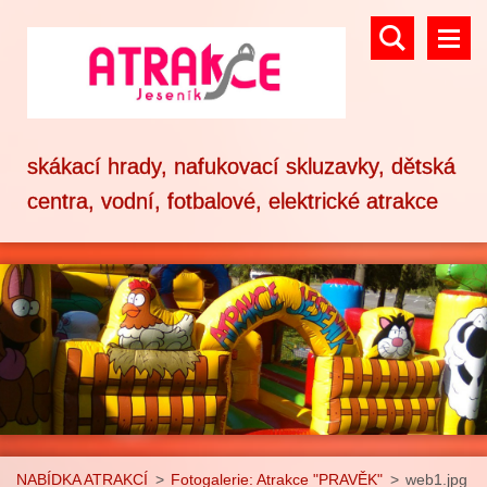
skákací hrady, nafukovací skluzavky, dětská
centra, vodní, fotbalové, elektrické atrakce
NABÍDKA ATRAKCÍ
>
Fotogalerie: Atrakce "PRAVĚK"
>
web1.jpg