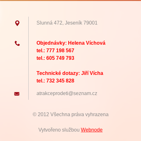
Slunná 472, Jeseník 79001
Objednávky: Helena Víchová
tel.: 777 198 567
tel.: 605 749 793
Technické dotazy: Jiří Vícha
tel.: 732 345 828
atrakcep
rodeti@s
eznam.cz
© 2012 Všechna práva vyhrazena
Vytvořeno službou
Webnode