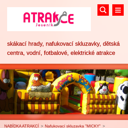
skákací hrady, nafukovací skluzavky, dětská
centra, vodní, fotbalové, elektrické atrakce
NABÍDKA ATRAKCÍ
>
Nafukovací skluzavka "MICKY"
>