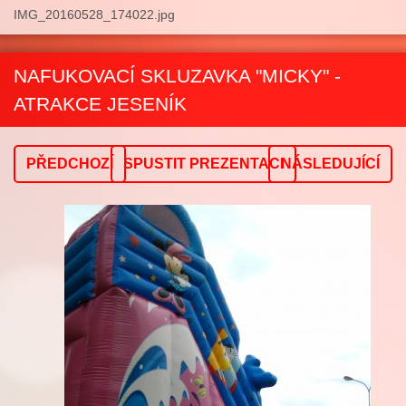
IMG_20160528_174022.jpg
NAFUKOVACÍ SKLUZAVKA "MICKY" -
ATRAKCE JESENÍK
PŘEDCHOZÍ
SPUSTIT PREZENTACI
NÁSLEDUJÍCÍ