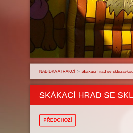
NABÍDKA ATRAKCÍ
>
Skákací hrad se skluzavk
SKÁKACÍ HRAD SE SK
PŘEDCHOZÍ