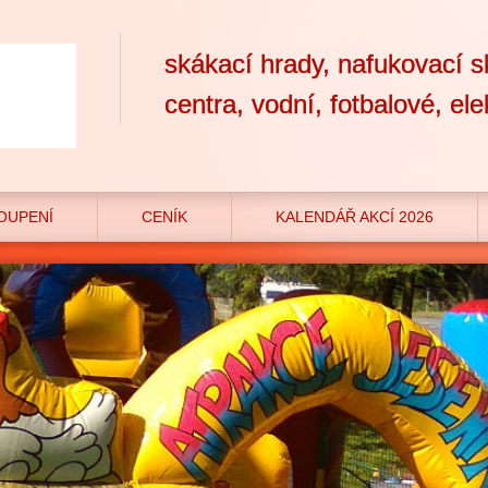
skákací hrady, nafukovací s
centra, vodní, fotbalové, ele
OUPENÍ
CENÍK
KALENDÁŘ AKCÍ 2026