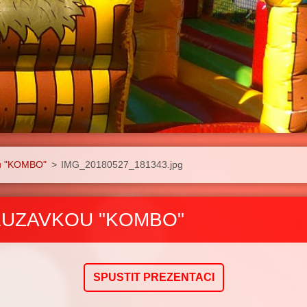
ou "KOMBO"
>
IMG_20180527_181343.jpg
LUZAVKOU "KOMBO"
SPUSTIT PREZENTACI