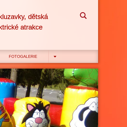
kluzavky, dětská
ktrické atrakce
FOTOGALERIE