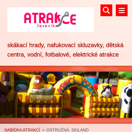
skákací hrady, nafukovací skluzavky, dětská
centra, vodní, fotbalové, elektrické atrakce
NABÍDKA ATRAKCÍ
>
OSTRUŽNÁ, SKILAND