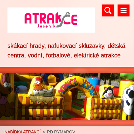
skákací hrady, nafukovací skluzavky, dětská
centra, vodní, fotbalové, elektrické atrakce
NABÍDKA ATRAKCÍ
>
RD RÝMAŘOV