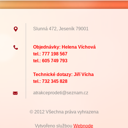
Slunná 472, Jeseník 79001
Objednávky: Helena Víchová
tel.: 777 198 567
tel.: 605 749 793
Technické dotazy: Jiří Vícha
tel.: 732 345 828
atrakcep
rodeti@s
eznam.cz
© 2012 Všechna práva vyhrazena
Vytvořeno službou
Webnode